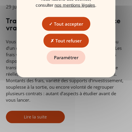
consulter
nos mentions légales
.
29 juin 2026
#Epargne Retraite
Transférer son PER : quand est-ce
Tout accepter
vraiment pertinent ?
Tout refuser
Vous disposez d'un PER individuel, d’un ancien PERP ou
d’un contrat Madelin et envisagez de changer de PER. Les
frais vous semblent peut-être trop élevés, les supports
Paramétrer
disponibles insuffisants, ou la gestion peu lisible. Un
transfert peut constituer une optimisation patrimoniale
réelle, à condition de reposer sur des critères objectifs.
Montants des frais, variété des supports d'investissement,
souplesse à la sortie, ou encore volonté de regrouper
plusieurs contrats : autant d’aspects à étudier avant de
vous lancer.
Lire la suite