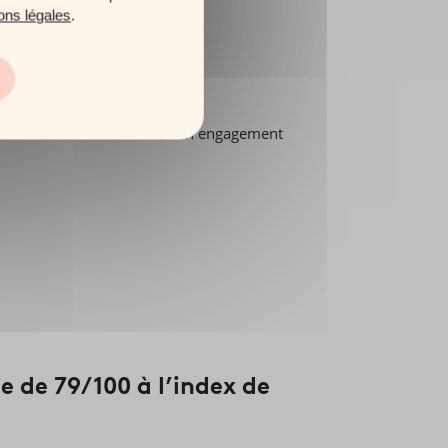
ons légales
.
 de trois films illustrant son engagement
 de 79/100 à l’index de