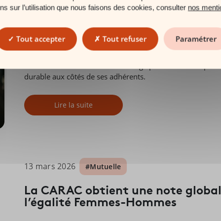
ons sur l’utilisation que nous faisons des cookies, consulter
nos menti
03 avril 2026
#Mutuelle
Nouvelle saga publicitaire CARAC
Tout accepter
Tout refuser
Paramétrer
La CARAC dévoile une nouvelle saga publicitaire composée
durable aux côtés de ses adhérents.
Lire la suite
13 mars 2026
#Mutuelle
La CARAC obtient une note globale
l’égalité Femmes-Hommes