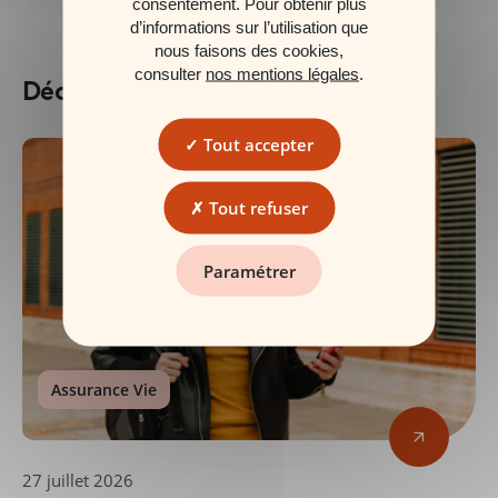
consentement. Pour obtenir plus
d’informations sur l’utilisation que
nous faisons des cookies,
consulter
nos mentions légales
.
Découvrez nos actualités
Tout accepter
Tout refuser
Paramétrer
Assurance Vie
27 juillet 2026