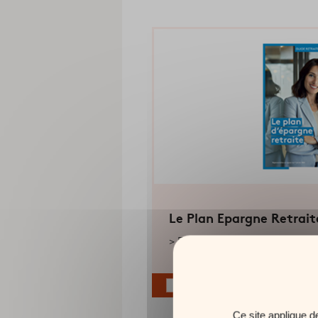
Le Plan Epargne Retrait
EN SAVOIR PLUS
SÉLECTIONNER
Ce site applique d