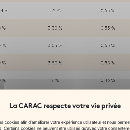
14 %
2,2 %
0,55 %
0 %
3,30 %
0,55 %
0 %
3,55 %
0,55 %
0 %
3,50 %
0,55 %
0 %
2 %
0,45 %
0 %
2 %
0,45 %
0 %
2 %
0,45 %
es cookies afin d’améliorer votre expérience utilisateur et nous permet
es. Certains cookies ne peuvent être utilisés qu’avec votre consentem