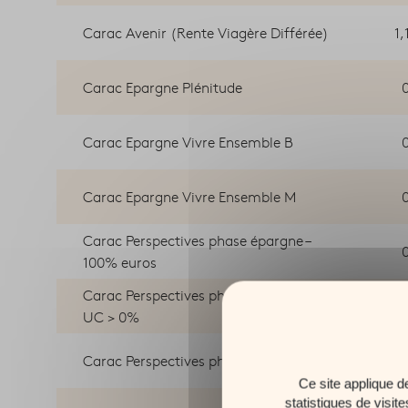
Carac Avenir (Rente Viagère Différée)
1,
Carac Epargne Plénitude
Carac Epargne Vivre Ensemble B
Carac Epargne Vivre Ensemble M
Carac Perspectives phase épargne –
100% euros
Carac Perspectives phase épargne – Si
UC > 0%
Carac Perspectives phase rente
Ce site applique d
statistiques de visit