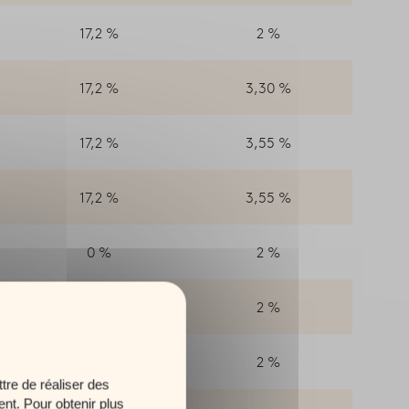
17,2 %
2 %
17,2 %
3,30 %
17,2 %
3,55 %
17,2 %
3,55 %
0 %
2 %
0 %
2 %
9,1%
2 %
tre de réaliser des
ent. Pour obtenir plus