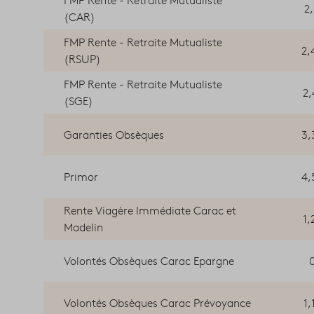
2
(CAR)
FMP Rente - Retraite Mutualiste
2,
(RSUP)
FMP Rente - Retraite Mutualiste
2,
(SGE)
Garanties Obsèques
3,
Primor
4,
Rente Viagère Immédiate Carac et
1,
Madelin
Volontés Obsèques Carac Epargne
Volontés Obsèques Carac Prévoyance
1,