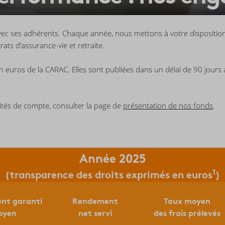
vec ses adhérents. Chaque année, nous mettons à votre dispositio
ats d’assurance-vie et retraite.
uros de la CARAC. Elles sont publiées dans un délai de 90 jours apr
ités de compte, consulter la page de
présentation de nos fonds
.
Année 2025
1
(transparence des droits exprimés en euros
)
nt garanti
Rendement
Taux moyen
oyen
net servi
des frais prélevés