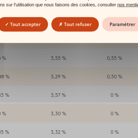
0 %
3,55 %
0,70 %
ons sur l’utilisation que nous faisons des cookies, consulter
nos menti
0 %
3,30 %
0,55 %
Tout accepter
Tout refuser
Paramétrer
0 %
3,30 %
0,55 %
0 %
3,55 %
0,55 %
88 %
3,29 %
0,50 %
13 %
3,57 %
0 %
0 %
3,30 %
0 %
15 %
3,32 %
0 %