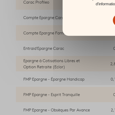
Carac Profileo
d’informati
Compte Epargne Carac
Compte Epargne Famille
Entraid'Epargne Carac
Epargne à Cotisations Libres et
2,
Option Retraite (Eclor)
FMP Epargne - Épargne Handicap
0,
FMP Epargne - Esprit Tranquille
FMP Epargne - Obsèques Par Avance
2,