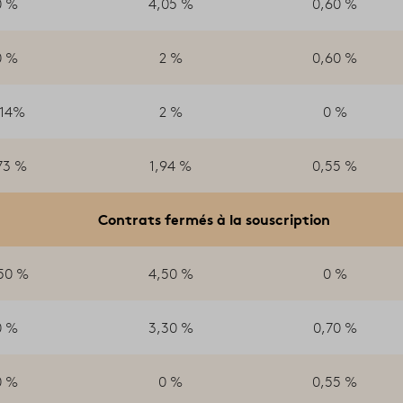
0 %
4,05 %
0,60 %
0 %
2 %
0,60 %
,14%
2 %
0 %
73 %
1,94 %
0,55 %
Contrats fermés à la souscription
50 %
4,50 %
0 %
0 %
3,30 %
0,70 %
0 %
0 %
0,55 %