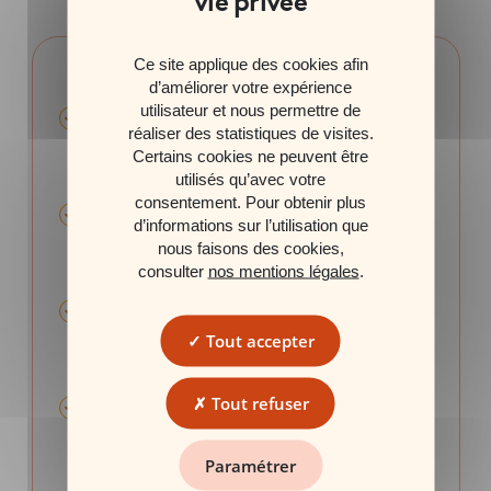
Ce site applique des cookies afin
Atouts
d’améliorer votre expérience
utilisateur et nous permettre de
Accéder aux marchés financiers tout en
réaliser des statistiques de visites.
(1)
bénéficiant d'une
protection du capital
,
Certains cookies ne peuvent être
totale ou partielle.
utilisés qu’avec votre
consentement. Pour obtenir plus
(1)
Un
objectif de gain
et
des conditions de
d’informations sur l’utilisation que
perte
définis dès la souscription, en toute
nous faisons des cookies,
transparence.
consulter
nos mentions légales
.
Un
mécanisme de remboursement anticipé
automatique
, généralement chaque année, si
Tout accepter
les conditions prévues sont remplies.
Tout refuser
Une liquidité quotidienne
: le produit étant
coté, il peut être cédé à tout moment (la
valeur dépend des conditions de marché).
Paramétrer