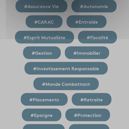
#Assurance Vie
#Autonomie
#CARAC
#Entraide
#Esprit Mutualiste
#Fiscalité
#Gestion
#Immobilier
#Investissement Responsable
#Monde Combattant
#Placements
#Retraite
#Epargne
#Protection