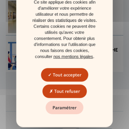
Ce site applique des cookies afin
#Placements
d’améliorer votre expérience
L’ART : UN PLACEMENT
utilisateur et nous permettre de
COMME LES AUTRES ?
réaliser des statistiques de visites.
Certains cookies ne peuvent être
28 MAI 2021
utilisés qu’avec votre
consentement. Pour obtenir plus
#Placements
d’informations sur l’utilisation que
ALORS, COMMENT MARCHE
nous faisons des cookies,
LA BOURSE ?
consulter
nos mentions légales
.
27 MAI 2021
Tout accepter
Tout refuser
Paramétrer
Explorer les sujets