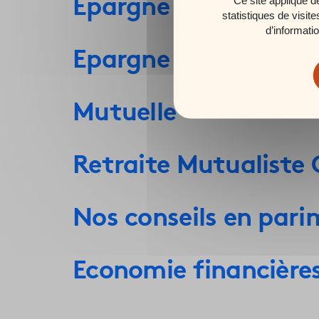
Epargne Retraite
statistiques de visit
d’informati
Epargne Protection S
Mutuelle
Retraite Mutualist
Nos conseils en pari
Economie financière