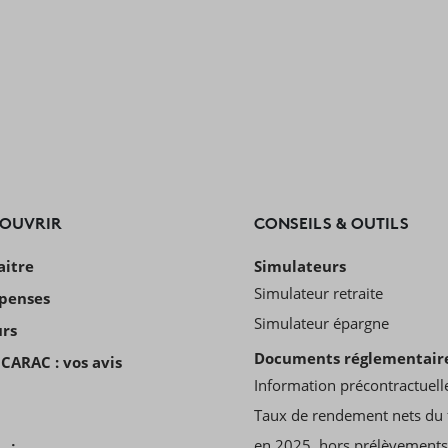
COUVRIR
CONSEILS & OUTILS
aitre
Simulateurs
Simulateur retraite
penses
Simulateur épargne
urs
Documents réglementair
CARAC : vos avis
Information précontractuell
Taux de rendement nets du 
en 2025, hors prélèvements