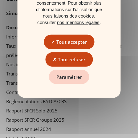
consentement. Pour obtenir plus
d’informations sur l’utilisation que
Simulateurs
nous faisons des cookies,
consulter
nos mentions légales
.
Documents réglementaires
Information précontractuelle
Tout accepter
Taux de rendement nets du fonds euros en 2025, hors
prélèvements sociaux et fiscaux
Tout refuser
Nos investissements durables
Transparence des frais
Paramétrer
Transparence des droits exprimés en euros
Contrats en déshérence : informations et conseils
Réglementations FATCA/CRS
Rapport SFCR Solo 2025
Rapport SFCR Groupe 2025
Rapport annuel 2024