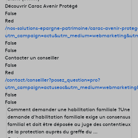
Découvrir Carac Avenir Protégé
False
Red
/nos-solutions-epargne-patrimoine/carac-avenir-proteg
utm_campaign=actu&utm_medium=webmarketing&utm
False
False
Contacter un conseiller
False
Red
/contact/conseiller?posez_question=pro?
utm_campaign=actuseoc&utm_medium=webmarketing&
False
False
Comment demander une habilitation familiale ?Une
demande d'habilitation familiale exige un consensus
familial et doit être déposée au juge des contentieux
de la protection auprès du greffe du …