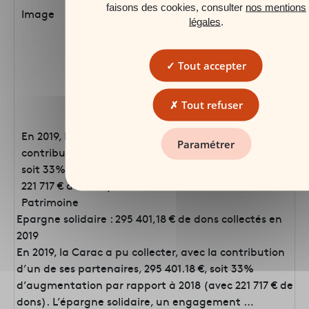
faisons des cookies, consulter
nos mentions
Image
légales
.
Tout accepter
Tout refuser
En 2019, la Carac a pu collecter, avec la
Paramétrer
contribution d’un de ses partenaires, 295 401.18 €,
soit 33% d’augmentation par rapport à 2018 (avec
221 717 € de dons).
Patrimoine
Epargne solidaire : 295 401,18 € de dons collectés en
2019
En 2019, la Carac a pu collecter, avec la contribution
d’un de ses partenaires, 295 401.18 €, soit 33%
d’augmentation par rapport à 2018 (avec 221 717 € de
dons). L’épargne solidaire, un engagement …