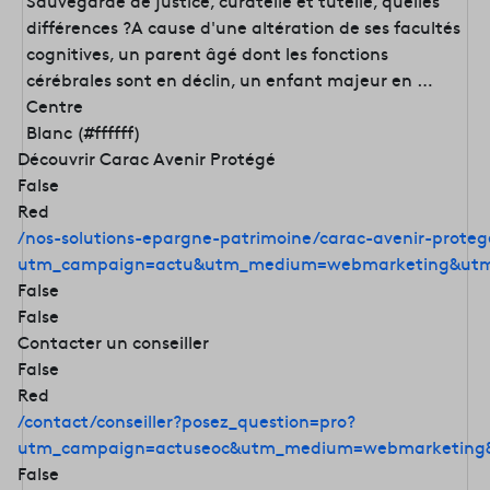
Sauvegarde de justice, curatelle et tutelle, quelles
différences ?A cause d'une altération de ses facultés
cognitives, un parent âgé dont les fonctions
cérébrales sont en déclin, un enfant majeur en …
Centre
Blanc (#ffffff)
Découvrir Carac Avenir Protégé
False
Red
/nos-solutions-epargne-patrimoine/carac-avenir-proteg
utm_campaign=actu&utm_medium=webmarketing&utm
False
False
Contacter un conseiller
False
Red
/contact/conseiller?posez_question=pro?
utm_campaign=actuseoc&utm_medium=webmarketing&
False