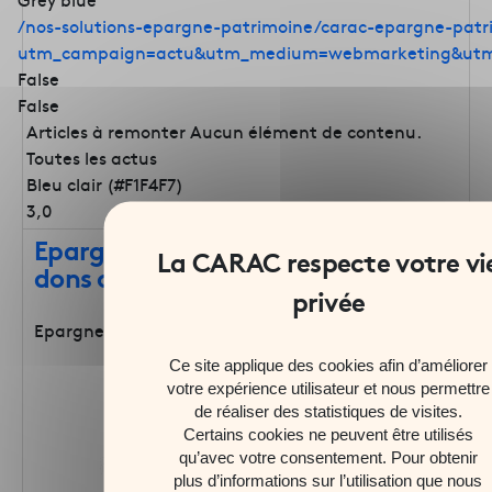
/nos-solutions-epargne-patrimoine/carac-epargne-patr
utm_campaign=actu&utm_medium=webmarketing&utm
False
False
Articles à remonter
Aucun élément de contenu.
Toutes les actus
Bleu clair (#F1F4F7)
3,0
Epargne solidaire : 295 401,18 € de
dons collectés en 2019
Epargne Protection Solidarité
Ce site applique des cookies afin d’améliorer
votre expérience utilisateur et nous permettre
de réaliser des statistiques de visites.
Certains cookies ne peuvent être utilisés
qu’avec votre consentement. Pour obtenir
plus d’informations sur l’utilisation que nous