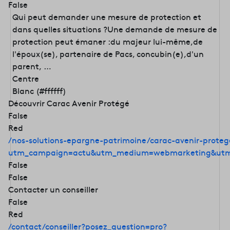
False
Qui peut demander une mesure de protection et
dans quelles situations ?Une demande de mesure de
protection peut émaner :du majeur lui-même,de
l'époux(se), partenaire de Pacs, concubin(e),d'un
parent, …
Centre
Blanc (#ffffff)
Découvrir Carac Avenir Protégé
False
Red
/nos-solutions-epargne-patrimoine/carac-avenir-proteg
utm_campaign=actu&utm_medium=webmarketing&utm
False
False
Contacter un conseiller
False
Red
/contact/conseiller?posez_question=pro?