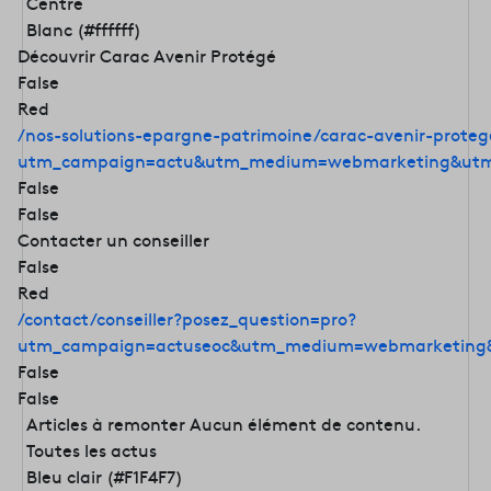
Centre
Blanc (#ffffff)
Découvrir Carac Avenir Protégé
False
Red
/nos-solutions-epargne-patrimoine/carac-avenir-proteg
utm_campaign=actu&utm_medium=webmarketing&utm
False
False
Contacter un conseiller
False
Red
/contact/conseiller?posez_question=pro?
utm_campaign=actuseoc&utm_medium=webmarketing&
False
False
Articles à remonter
Aucun élément de contenu.
Toutes les actus
Bleu clair (#F1F4F7)