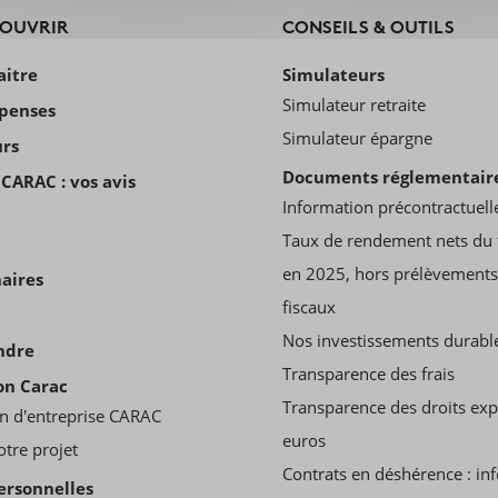
COUVRIR
CONSEILS & OUTILS
aitre
Simulateurs
Simulateur retraite
penses
Simulateur épargne
urs
Documents réglementair
CARAC : vos avis
Information précontractuell
Taux de rendement nets du 
en 2025, hors prélèvements
aires
fiscaux
Nos investissements durabl
ndre
Transparence des frais
on Carac
Transparence des droits ex
n d'entreprise CARAC
euros
otre projet
Contrats en déshérence : in
ersonnelles