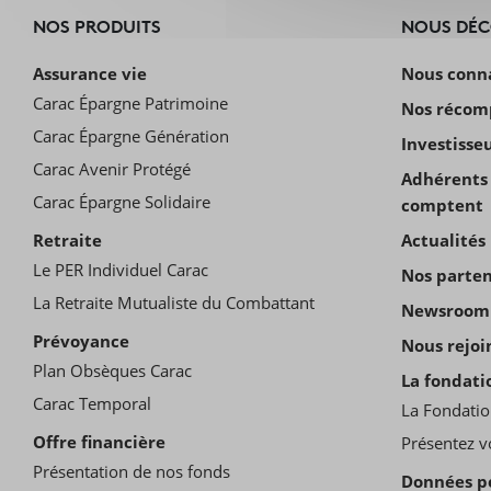
NOS PRODUITS
NOUS DÉ
Assurance vie
Nous conn
Carac Épargne Patrimoine
Nos récom
Carac Épargne Génération
Investisse
Carac Avenir Protégé
Adhérents 
Carac Épargne Solidaire
comptent
Retraite
Actualités
Le PER Individuel Carac
Nos parten
La Retraite Mutualiste du Combattant
Newsroom
Prévoyance
Nous rejoi
Plan Obsèques Carac
La fondati
Carac Temporal
La Fondatio
Offre financière
Présentez v
Présentation de nos fonds
Données p