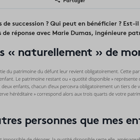
 de succession ? Qui peut en bénéficier ? Est-i
s de réponse avec Marie Dumas, ingénieure patr
ls « naturellement » de m
tie du patrimoine du défunt leur revient obligatoirement. Cette partie
d’enfant. Le patrimoine restant ou « quotité disponible » représente q
z deux enfants, chacun d’eux percevra obligatoirement un tiers de vo
éserve héréditaire » correspond alors aux trois quarts de votre patri
utres personnes que mes en
 est impossible de déroger, la quotité disponible reste elle, aménagea