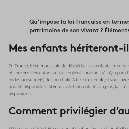
Qu’impose la loi française en termes
patrimoine de son vivant ? Élément
Mes enfants hériteront-i
En France, il est impossible de déshériter ses enfants : une par
et concerne les enfants ou le conjoint survivant, s’il n’y a pas 
ou les personne(s) de son choix. A titre d’exemple, si vous ave
quotité disponible ». Si vous avez trois enfants ou plus, la « r
disponible ».
Comment privilégier d’a
Si la réserve héréditaire est une obligation légale à laquelle il