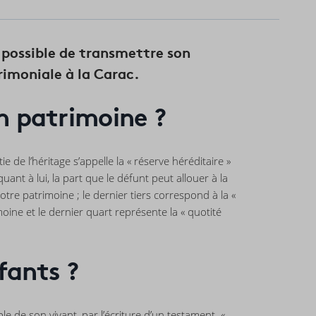
l possible de transmettre son
imoniale à la Carac.
on patrimoine ?
 de l’héritage s’appelle la « réserve héréditaire »
uant à lui, la part que le défunt peut allouer à la
tre patrimoine ; le dernier tiers correspond à la «
moine et le dernier quart représente la « quotité
fants ?
ble de son vivant, par l’écriture d’un testament. «