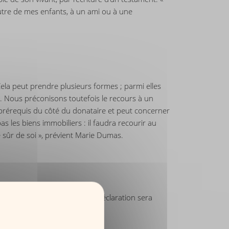
autre de mes enfants, à un ami ou à une
Cela peut prendre plusieurs formes ; parmi elles
re. Nous préconisons toutefois le recours à un
prérequis du côté du donataire et peut concerner
s les biens immobiliers : il faudra recourir au
re sûr de soi », prévient Marie Dumas.
e cas d’un don immobilier, la déclaration sera