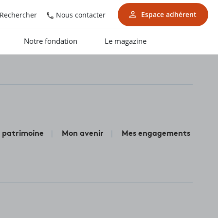
Espace adhérent
Nous contacter
Rechercher
Notre fondation
Le magazine
 patrimoine
Mon avenir
Mes engagements