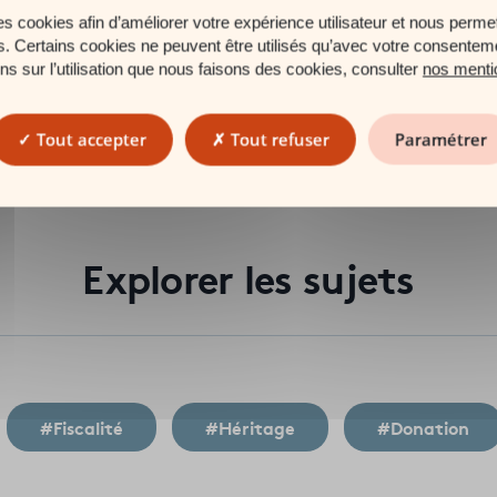
 donner à mes enfants sans
es cookies afin d’améliorer votre expérience utilisateur et nous permet
es. Certains cookies ne peuvent être utilisés qu’avec votre consentem
ons sur l’utilisation que nous faisons des cookies, consulter
nos menti
, immeubles, valeurs mobilières) par enfant sans avoir à payer de
ne seule ou plusieurs fois et se renouvelle tous les 15 ans. A cela
Tout accepter
Tout refuser
Paramétrer
uvelables tous les 15 ans). Parmi les conditions à remplir : que le
Explorer les sujets
#Fiscalité
#Héritage
#Donation