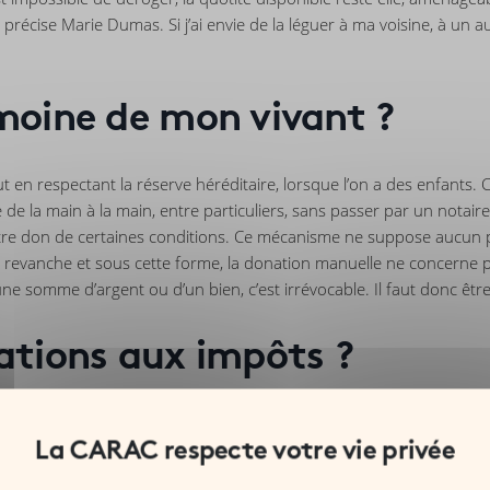
précise Marie Dumas. Si j’ai envie de la léguer à ma voisine, à un 
imoine de mon vivant ?
t en respectant la réserve héréditaire, lorsque l’on a des enfants. 
 de la main à la main, entre particuliers, sans passer par un notai
tre don de certaines conditions. Ce mécanisme ne suppose aucun 
n revanche et sous cette forme, la donation manuelle ne concerne pa
’une somme d’argent ou d’un bien, c’est irrévocable. Il faut donc êt
nations aux impôts ?
on concerne autant les dons manuels que les dons immobiliers. Dans l