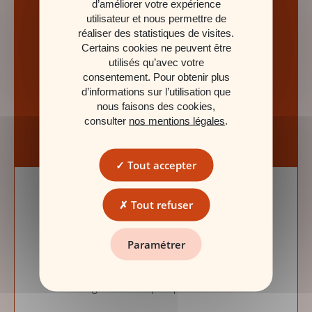
d’améliorer votre expérience
utilisateur et nous permettre de
réaliser des statistiques de visites.
Protection & Solidarité
Certains cookies ne peuvent être
utilisés qu’avec votre
consentement. Pour obtenir plus
d’informations sur l’utilisation que
NOS SERVICES
nous faisons des cookies,
consulter
nos mentions légales
.
Tout accepter
POURQUOI CHOISIR LA CARAC ?
Tout refuser
Des solutions épargne et retraite
Paramétrer
parmi les plus performantes du
marché
grâce à une gestion
rigoureuse depuis près d'un siècle.