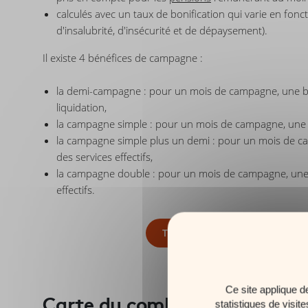
calculés avec un taux de bonification qui varie en fonct
d'insalubrité, d'insécurité et de dépaysement).
Il existe 4 bénéfices de campagne :
la demi-campagne : pour un mois de campagne, une boni
liquidation,
la campagne simple : pour un mois de campagne, une bon
la campagne simple plus un demi : pour un mois de ca
des services effectifs,
la campagne double : pour un mois de campagne, une b
effectifs.
TELECHARGER LE GUIDE SUR L
Ce site applique d
Carte du combattant : une allo
statistiques de visit