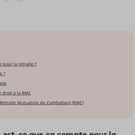
 pour la retraite ?
X ?
aite
e droit à la RMC
 Retraite Mutualiste du Combattant (RMC)
: est-ce que ça compte pour la