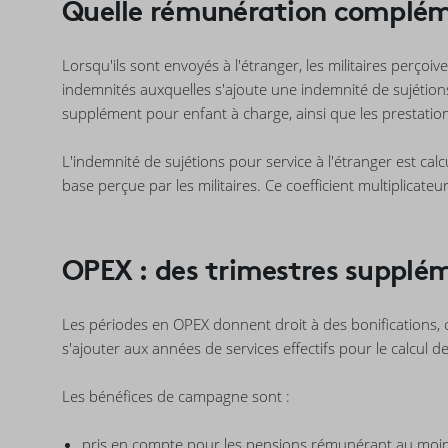
Quelle rémunération compléme
Lorsqu'ils sont envoyés à l'étranger, les militaires perçoiv
indemnités auxquelles s'ajoute une indemnité de sujétions
supplément pour enfant à charge, ainsi que les prestations 
L'indemnité de sujétions pour service à l'étranger est calcu
base perçue par les militaires. Ce coefficient multiplicateur 
OPEX : des trimestres supplém
Les périodes en OPEX donnent droit à des bonifications, c
s'ajouter aux années de services effectifs pour le calcul d
Les bénéfices de campagne sont :
pris en compte pour les
pensions
rémunérant au moins 