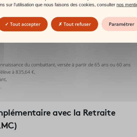
ons sur l’utilisation que nous faisons des cookies, consulter
nos menti
Tout accepter
Tout refuser
Paramétrer
te du combattant, attribuée sur demande aux militaires ayant
connaissance du combattant, versée à partir de 65 ans ou 60 ans
’élève à 835,64 €,
ant,
.
mplémentaire avec la Retraite
RMC)