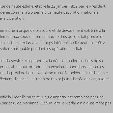
aise de haute estime, établie le 22 janvier 1852 par le Président
idérée comme la troisième plus haute décoration nationale,
 la Libération.
e comme une marque de bravoure et de dévouement extrême à la
alement aux sous-officiers et aux soldats qui ont fait preuve de
 n'est pas exclusive aux rangs inférieurs : elle peut aussi être
rship remarquable pendant les opérations militaires.
ale du service exceptionnel à la défense nationale. Lors de sa
yer ses ailes pour prendre son envol et tenant dans ses serres
é du profil de Louis-Napoléon (futur Napoléon III) sur l'avers et
lément distinctif : le ruban de moire jaune liserée de vert, auquel
ie la Médaille militaire. L'aigle impérial est remplacé par une
n par celui de Marianne. Depuis lors, la Médaille n'a quasiment pas