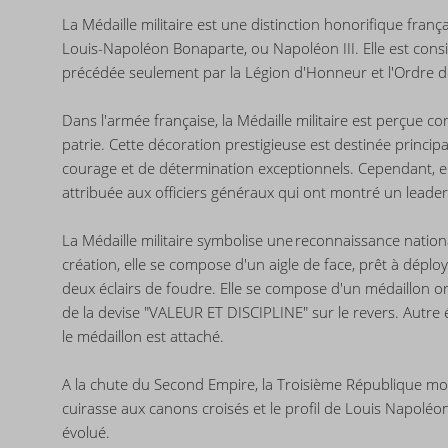
La Médaille militaire est une distinction honorifique franç
Louis-Napoléon Bonaparte, ou Napoléon III. Elle est cons
précédée seulement par la Légion d'Honneur et l'Ordre de
Dans l'armée française, la Médaille militaire est perçu
patrie. Cette décoration prestigieuse est destinée princip
courage et de détermination exceptionnels. Cependant, elle
attribuée aux officiers généraux qui ont montré un leade
La Médaille militaire symbolise une reconnaissance nation
création, elle se compose d'un aigle de face, prêt à déplo
deux éclairs de foudre. Elle se compose d'un médaillon orn
de la devise "VALEUR ET DISCIPLINE" sur le revers. Autre é
le médaillon est attaché.
A la chute du Second Empire, la Troisième République modif
cuirasse aux canons croisés et le profil de Louis Napoléo
évolué.