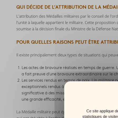
QUI DÉCIDE DE L’ATTRIBUTION DE LA MÉDAIL
L'attribution des Médailles militaires par le conseil de l'
l'unité à laquelle appartient le militaire. Cette propositio
soumise à la décision finale du Ministre de la Défense Nat
POUR QUELLES RAISONS PEUT ÊTRE ATTRIBU
Il existe principalement deux types de situations qui peuven
Les actes de bravoure réalisés en temps de guerre. U
a fait preuve d'une bravoure extraordinaire sur le c
Les services rendus en temps de paix. Un militaire p
exceptionnels rendus à la nation au cours de sa ca
significative à des missions de secours lors de cat
une grande efficacité, etc.).
Ce site applique d
La Médaille militaire peut également être attribuée aux mi
statistiques de visit