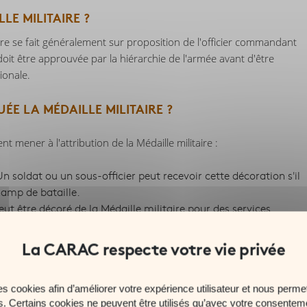
LE MILITAIRE ?
ordre se fait généralement sur proposition de l'officier commandant
n doit être approuvée par la hiérarchie de l'armée avant d'être
ionale.
ÉE LA MÉDAILLE MILITAIRE ?
t mener à l'attribution de la Médaille militaire :
n soldat ou un sous-officier peut recevoir cette décoration s'il
hamp de bataille.
eut être décoré de la Médaille militaire pour des services
rrière, même en dehors du champ de bataille (contribution
astrophes naturelles, conduite d'opérations d'entraînement avec
es cookies afin d’améliorer votre expérience utilisateur et nous permet
litaires comptant au moins huit années de service militaire, à ceux
es. Certains cookies ne peuvent être utilisés qu’avec votre consentem