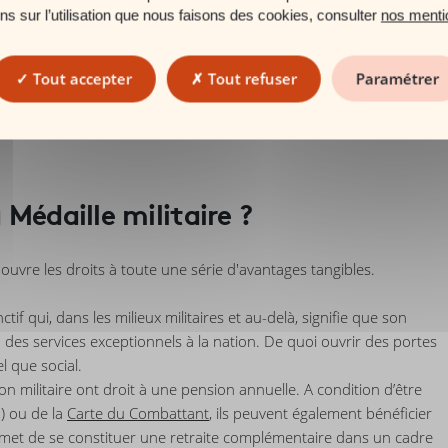
r ancienneté, et à ceux qui ont reçu une ou plusieurs blessures au
ons sur l’utilisation que nous faisons des cookies, consulter
nos menti
Tout accepter
Tout refuser
Paramétrer
A RMC
Adhérer en ligne
 Médaille militaire ?
ouvre les droits à toute une série d'avantages tangibles.
tif qui, dans les milieux militaires et au-delà, signifie que son
des services exceptionnels à la nation. De quoi ouvrir des portes
l que social.
n militaire ont droit à une pension annuelle. A condition d’être
N) ou de la
Carte du Combattant
, ils peuvent également bénéficier
rmet de se constituer une retraite complémentaire dans un cadre