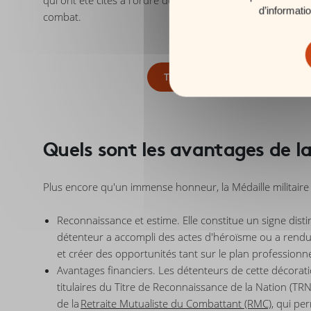
qui ont été cités à l'ordre de l'armée, quelle que soit leu
d’informati
combat.
TELECHARGER LE GUIDE SUR L
Quels sont les avantages de la
Plus encore qu'un immense honneur, la Médaille militaire 
Reconnaissance et estime. Elle constitue un signe distinc
détenteur a accompli des actes d'héroïsme ou a rendu 
et créer des opportunités tant sur le plan professionne
Avantages financiers. Les détenteurs de cette décoratio
titulaires du Titre de Reconnaissance de la Nation (TR
de la
Retraite Mutualiste du Combattant (RMC)
, qui pe