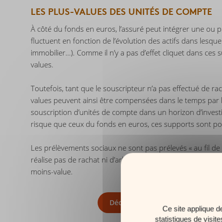
LES PLUS-VALUES DES UNITÉS DE COMPTE
À côté du fonds en euros, l’assuré peut intégrer une ou 
fluctuent en fonction de l’évolution des actifs dans lesquel
immobilier…). Comme il n’y a pas d’effet cliquet dans ces
values.
Toutefois, tant que le souscripteur n’a pas effectué de ra
values peuvent ainsi être compensées dans le temps par les 
souscription d’unités de compte dans un horizon d’investi
risque que ceux du fonds en euros, ces supports sont po
Les prélèvements sociaux ne sont pas prélevés « au fil de 
réalise pas de rachat ni d’arbitrage, ces supports ne sont
moins-value.
Découvrir Carac Epargne Patrimo
Ce site applique d
statistiques de visit