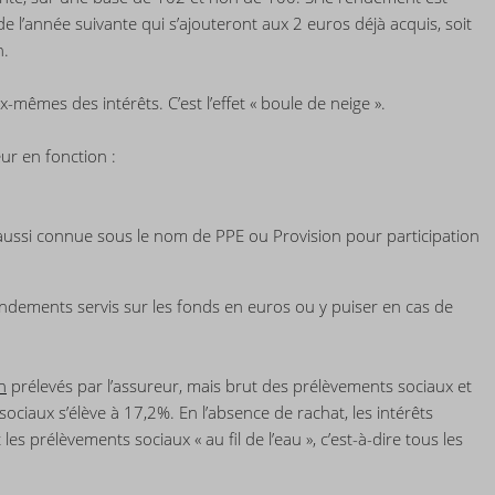
de l’année suivante qui s’ajouteront aux 2 euros déjà acquis, soit
n.
ux-mêmes des intérêts. C’est l’effet « boule de neige ».
ur en fonction :
, aussi connue sous le nom de PPE ou Provision pour participation
endements servis sur les fonds en euros ou y puiser en cas de
n
prélevés par l’assureur, mais brut des prélèvements sociaux et
ociaux s’élève à 17,2%. En l’absence de rachat, les intérêts
s prélèvements sociaux « au fil de l’eau », c’est-à-dire tous les