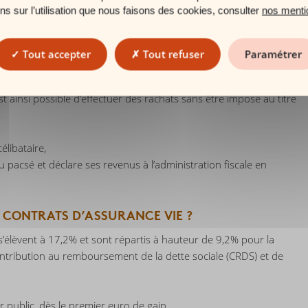
ons sur l’utilisation que nous faisons des cookies, consulter
nos menti
ance vie après huit ans ?
Tout accepter
Tout refuser
Paramétrer
puis plus de huit ans, un abattement annuel pour durée de
 est ainsi possible d’effectuer des rachats sans être imposé au titre
élibataire,
 pacsé et déclare ses revenus à l’administration fiscale en
 CONTRATS D’ASSURANCE VIE ?
’élèvent à 17,2% et sont répartis à hauteur de 9,2% pour la
ontribution au remboursement de la dette sociale (CRDS) et de
r public, dès le premier euro de gain.