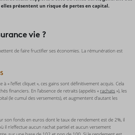
elles présentent un risque de pertes en capital.
urance vie ?
ttent de faire fructifier ses économies. La rémunération est
OS
à « l’effet cliquet », ces gains sont définitivement acquis. Cela
rchés financiers. En l’absence de retraits (appelés «
rachats
»), les
 capital (le cumul des versements), et augmentent d’autant les
sur son fonds en euros dont le taux de rendement est de 2%, il
 où il n’effectue aucun rachat partiel et aucun versement
vante, sur une base de 102 et non de 100. Si le rendement est