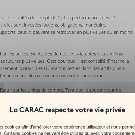
plusieurs unités de compte (UC). Les performances des UC
s elles sont investies (actions, obligations, monétaire,
 supports, ceux-ci peuvent se retrouver en plus-values ou en moins-
chat, les pertes éventuelles demeurent « latentes ». Les moins-
futures plus-values. C’est pourquoi il est conseillé d’inscrire la
ssement lointain. Les UC étant investies dans des actifs plus à
tentiellement plus rémunérateurs sur le long terme.
l’eau » sur les unités de compte. Tant que le souscripteur ne
 donc assujettis à aucune imposition. Idem, bien sûr, en cas de
ine >
Contacter un conseiller >
es cookies afin d’améliorer votre expérience utilisateur et nous permet
es. Certains cookies ne peuvent être utilisés qu’avec votre consentem