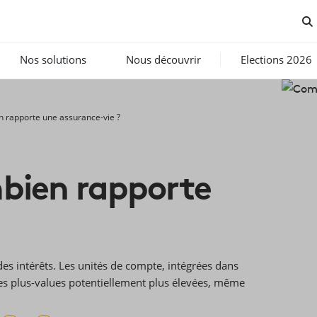
Nos solutions
Nous découvrir
Elections 2026
 rapporte une assurance-vie ?
mbien rapporte
des intérêts. Les unités de compte, intégrées dans
des plus-values potentiellement plus élevées, même