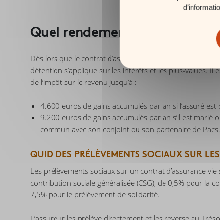
d’informati
Quel rendement pour une assur
Dès lors que le contrat d’assurance vie a été souscrit de
détention s’applique sur les intérêts et les plus-values. Il
de l’impôt sur le revenu jusqu’à :
4.600 euros de gains accumulés par an si l’assuré est c
9.200 euros de gains accumulés par an s’il est marié ou
commun avec son conjoint ou son partenaire de Pacs.
QUID DES PRÉLÈVEMENTS SOCIAUX SUR LES
Les prélèvements sociaux sur un contrat d’assurance vie s
contribution sociale généralisée (CSG), de 0,5% pour la c
7,5% pour le prélèvement de solidarité.
L’assureur les prélève directement et les reverse au Tréso