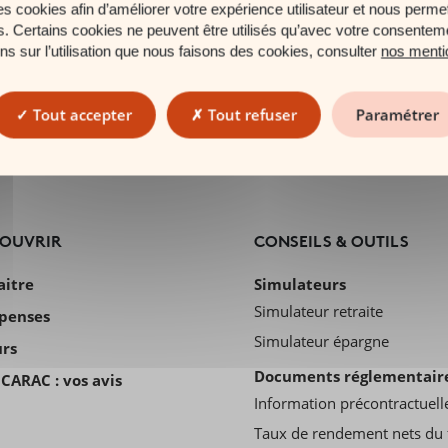
es cookies afin d’améliorer votre expérience utilisateur et nous permet
es. Certains cookies ne peuvent être utilisés qu’avec votre consentem
ons sur l’utilisation que nous faisons des cookies, consulter
nos menti
22 juillet 2026
Gestion pilotée : confiez votre épargne à des
Tout accepter
Tout refuser
Paramétrer
experts
COUVRIR
CONSEILS & OUTILS
aitre
Simulateurs
Simulateur retraite
penses
Simulateur épargne
urs
Documents réglementair
CARAC : vos avis
Information précontractuell
Taux de rendement nets du 