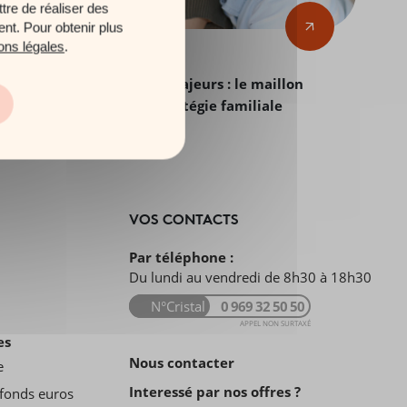
tre de réaliser des
ent. Pour obtenir plus
ons légales
.
22 juillet 2026
Patrimoine et enfants majeurs : le maillon
souvent oublié de la stratégie familiale
VOS CONTACTS
Par téléphone :
Du lundi au vendredi de 8h30 à 18h30
N°Cristal
0 969 32 50 50
APPEL NON SURTAXÉ
es
Nous contacter
e
Interessé par nos offres ?
fonds euros