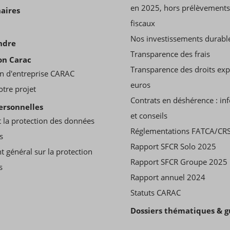
en 2025, hors prélèvements
aires
fiscaux
Nos investissements durabl
ndre
Transparence des frais
on Carac
Transparence des droits ex
n d'entreprise CARAC
euros
otre projet
Contrats en déshérence : in
ersonnelles
et conseils
 la protection des données
Réglementations FATCA/CR
s
Rapport SFCR Solo 2025
t général sur la protection
Rapport SFCR Groupe 2025
s
Rapport annuel 2024
Statuts CARAC
Dossiers thématiques & g