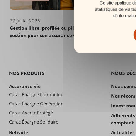
Ce site applique d
statistiques de visit
d’informati
27 juillet 2026
Gestion libre, profilée ou pilotée : quel mode de
gestion pour son assurance vie ?
NOS PRODUITS
NOUS DÉ
Assurance vie
Nous conn
Carac Épargne Patrimoine
Nos récom
Carac Épargne Génération
Investisse
Carac Avenir Protégé
Adhérents 
Carac Épargne Solidaire
comptent
Retraite
Actualités