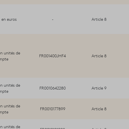
 en euros
-
Article 8
n unités de
FR001400JHF4
Article 8
mpte
n unités de
FR0010642280
Article 9
mpte
n unités de
FR0010177899
Article 8
mpte
n unités de