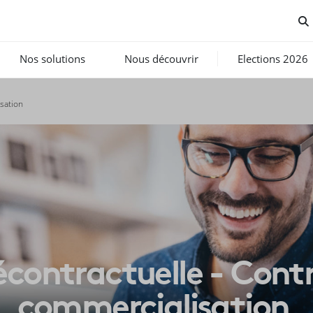
Nos solutions
Nous découvrir
Elections 2026
sation
contractuelle - Contr
commercialisation