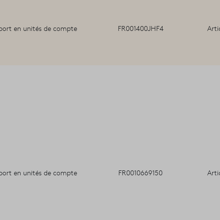
port en unités de compte
FR001400JHF4
Arti
port en unités de compte
FR0010669150
Arti