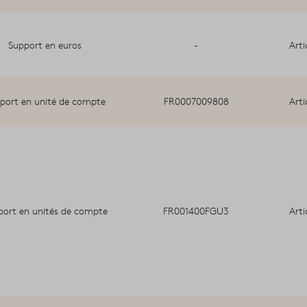
Support en euros
-
Arti
port en unité de compte
FR0007009808
Arti
port en unités de compte
FR001400FGU3
Arti