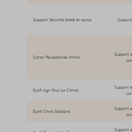
Support Sécurité libellé en euros
Support
Support e
Carac Perspectives Immo
co
Support e
Ecofi Agir Pour Le Climat
co
Support e
Ecofi Choix Solidaire
co
Support e