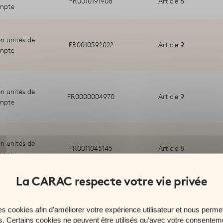
FR0010191908
Article 8
mpte
n unités de
FR0010592022
Article 9
mpte
n unités de
FR0000004970
Article 9
mpte
n unités de
FR0011045145
Article 8
mpte
n unités de
FR0011316710
Article 8
mpte
es cookies afin d’améliorer votre expérience utilisateur et nous permet
es. Certains cookies ne peuvent être utilisés qu’avec votre consentem