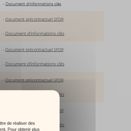
-
Document d'informations clés
-
Document précontractuel SFDR
Document d'informations clés
-
-
Document précontractuel SFDR
Document d'informations clés
-
-
Document précontractuel SFDR
Document d'informations clés
-
-
Document précontractuel SFDR
tre de réaliser des
Document d'informations clés
-
ent. Pour obtenir plus