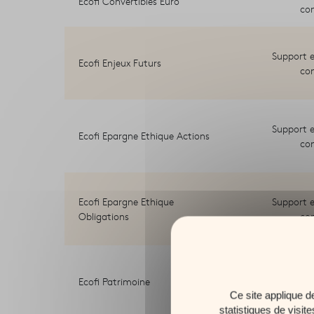
Ecofi Convertibles Euro
co
Support e
Ecofi Enjeux Futurs
co
Support e
Ecofi Epargne Ethique Actions
co
Ecofi Epargne Ethique
Support e
Obligations
co
Support e
Ecofi Patrimoine
co
Ce site applique d
statistiques de visit