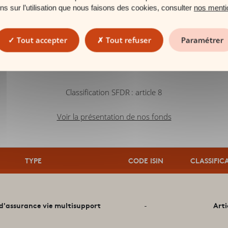
ons sur l’utilisation que nous faisons des cookies, consulter
nos menti
Tout accepter
Tout refuser
Paramétrer
Garantie Carac Profiléo
Classification SFDR
: : article 8
Voir la présentation de nos fonds
TYPE
CODE ISIN
CLASSIFIC
d'assurance vie multisupport
Arti
-