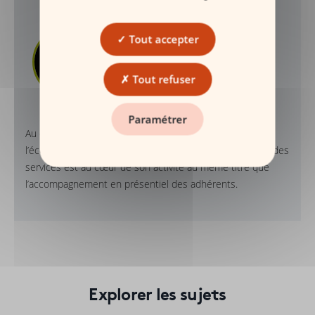
Thomas Claret,
,
Tout accepter
Responsable de zone
Lorraine-Champagne-
Tout refuser
Ardennes de la Carac
Paramétrer
Au quotidien, il encadre les conseillers tout en restant à
l’écoute des clients et de leurs besoins. La digitalisation des
services est au cœur de son activité au même titre que
l’accompagnement en présentiel des adhérents.
Explorer les sujets