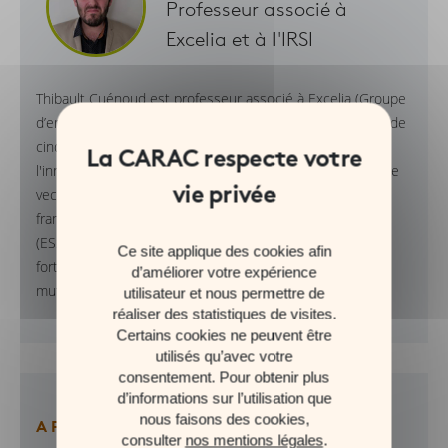
Professeur associé à
Excelia et à l'IRSI
Thibault Cuénoud est professeur associé à Excelia (Groupe
d’enseignement supérieur situé à La Rochelle, composé de
cinq écoles), à l'Institut de la responsabilité sociétale par
l'innovation (IRSI) et coauteur de « La digitalisation comme
vecteur de RSE renouvelée au sein des mutuelles
françaises ? ». Expert de l’économie sociale et solidaire
(ESS) et des financements alternatifs (pour des projets à
Ce site applique des cookies afin
forte valeur sociétale), il collabore régulièrement avec les
d’améliorer votre expérience
mutuelles à l’échelle locale.
utilisateur et nous permettre de
réaliser des statistiques de visites.
Certains cookies ne peuvent être
utilisés qu’avec votre
consentement. Pour obtenir plus
d’informations sur l’utilisation que
nous faisons des cookies,
A PROPOS DE L'EXPERT
consulter
nos mentions légales
.