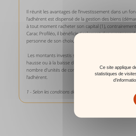
Il réunit les avantages de l’investissement dans un fon
l’adhérent est dispensé de la gestion des biens (démar
à tout moment racheter son capital (1), contrairement 
Carac Profiléo, il bénéficie également des avantages de
personne de son choix, fiscalité…).
Les montants investis sur les supports en unités de c
hausse ou à la baisse dépendant en particulier de l'év
Ce site applique d
nombre d'unités de compte et non sur leur valeur. Le
statistiques de visit
l’adhérent.
d’informati
1 -
Selon les conditions de rachat précisées dans le contra