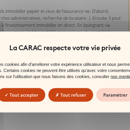
ds immobilier papier et ceux de l’assurance vie. D’abord,
ches administratives, recherche de locataire…). Ensuite, il peut
à l’investissement immobilier en direct. En épargnant via
 l'
assurance vie
(disponibilité, transmission du capital à la
ompte ne sont pas garantis mais sujets à des fluctuations à la
olution des marchés financiers. La Carac s'engage sur le
es cookies afin d’améliorer votre expérience utilisateur et nous permet
 risque financier de moins-value est donc supporté par
es. Certains cookies ne peuvent être utilisés qu’avec votre consentem
ons sur l’utilisation que nous faisons des cookies, consulter
nos menti
t.
Tout accepter
Tout refuser
Paramétrer