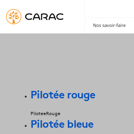
Paramétrer vos préférences sur les cookies
Nos savoir-faire
Pilotée rouge
PiloteeRouge
Pilotée bleue