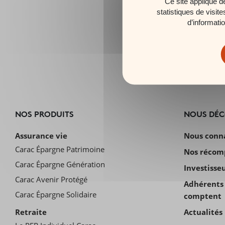
Ce site applique d
statistiques de visit
d’informati
NOS PRODUITS
NOUS DÉ
Assurance vie
Nous conn
Carac Épargne Patrimoine
Nos récom
Carac Épargne Génération
Investisse
Carac Avenir Protégé
Adhérents 
Carac Épargne Solidaire
comptent
Retraite
Actualités