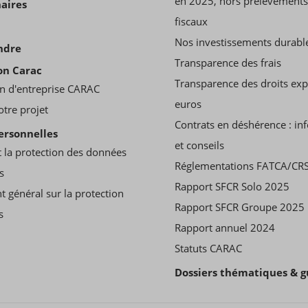
en 2025, hors prélèvements
aires
fiscaux
Nos investissements durabl
ndre
Transparence des frais
on Carac
Transparence des droits ex
n d'entreprise CARAC
euros
otre projet
Contrats en déshérence : in
ersonnelles
et conseils
 la protection des données
Réglementations FATCA/CR
s
Rapport SFCR Solo 2025
t général sur la protection
Rapport SFCR Groupe 2025
s
Rapport annuel 2024
Statuts CARAC
Dossiers thématiques & g