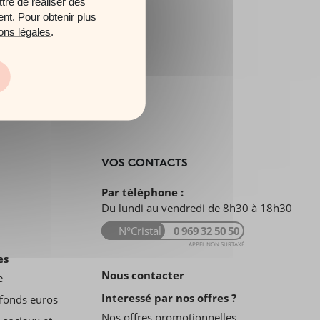
tre de réaliser des
ent. Pour obtenir plus
ons légales
.
VOS CONTACTS
Par téléphone :
Du lundi au vendredi de 8h30 à 18h30
N°Cristal
0 969 32 50 50
APPEL NON SURTAXÉ
es
Nous contacter
e
Interessé par nos offres ?
fonds euros
Nos offres promotionnelles