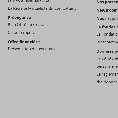
Le PER Individuel Carac
Nos parten
La Retraite Mutualiste du Combattant
Newsroom
Prévoyance
Nous rejoi
Plan Obsèques Carac
La fondati
Carac Temporal
La Fondatio
Offre financière
Présentez v
Présentation de nos fonds
Données p
La CARAC et
personnelle
Le règlemen
des donnée