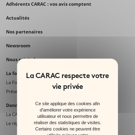
Adhérents CARAC : vos avis comptent
Actualités
Nos partenaires
Newsroom
Nous rejoindre
La fondation Carac
La Fondation d'entreprise CARAC
Présentez votre projet
Ce site applique des cookies afin
Données personnelles
d’améliorer votre expérience
La CARAC et la protection des données personnelles
utilisateur et nous permettre de
réaliser des statistiques de visites.
Le règlement général sur la protection des données
Certains cookies ne peuvent être
utilisés qu’avec votre