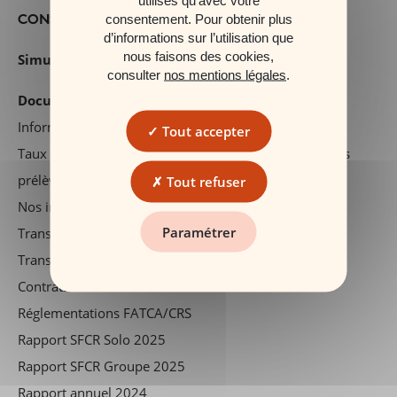
CONSEILS & OUTILS
consentement. Pour obtenir plus
d’informations sur l’utilisation que
nous faisons des cookies,
Simulateurs
consulter
nos mentions légales
.
Documents réglementaires
Information précontractuelle
Tout accepter
Taux de rendement nets du fonds euros en 2025, hors
prélèvements sociaux et fiscaux
Tout refuser
Nos investissements durables
Paramétrer
Transparence des frais
Transparence des droits exprimés en euros
Contrats en déshérence : informations et conseils
Réglementations FATCA/CRS
Rapport SFCR Solo 2025
Rapport SFCR Groupe 2025
Rapport annuel 2024