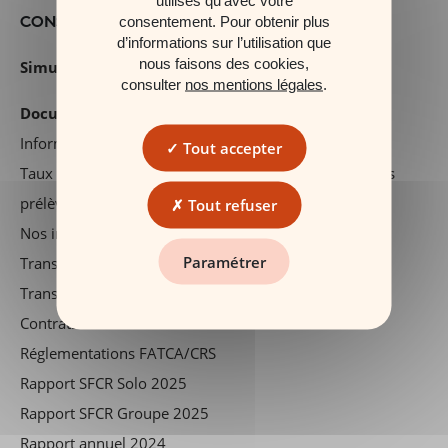
CONSEILS & OUTILS
consentement. Pour obtenir plus
d’informations sur l’utilisation que
nous faisons des cookies,
Simulateurs
consulter
nos mentions légales
.
Documents réglementaires
Information précontractuelle
Tout accepter
Taux de rendement nets du fonds euros en 2025, hors
prélèvements sociaux et fiscaux
Tout refuser
Nos investissements durables
Paramétrer
Transparence des frais
Transparence des droits exprimés en euros
Contrats en déshérence : informations et conseils
Réglementations FATCA/CRS
Rapport SFCR Solo 2025
Rapport SFCR Groupe 2025
Rapport annuel 2024