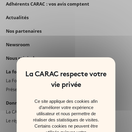
Adhérents CARAC : vos avis comptent
Actualités
Nos partenaires
Newsroom
Nous rejoindre
La fondation Carac
La Fondation d'entreprise CARAC
Présentez votre projet
Ce site applique des cookies afin
Données personnelles
d’améliorer votre expérience
La CARAC et la protection des données personnelles
utilisateur et nous permettre de
réaliser des statistiques de visites.
Le règlement général sur la protection des données
Certains cookies ne peuvent être
utilisés qu’avec votre