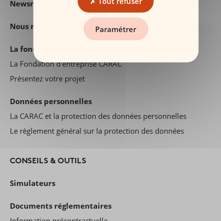
Tout refuser
Newsroom
Nous rejoindre
Paramétrer
La fondation Carac
La Fondation d'entreprise CARAC
Présentez votre projet
Données personnelles
La CARAC et la protection des données personnelles
Le règlement général sur la protection des données
CONSEILS & OUTILS
Simulateurs
Documents réglementaires
Information précontractuelle