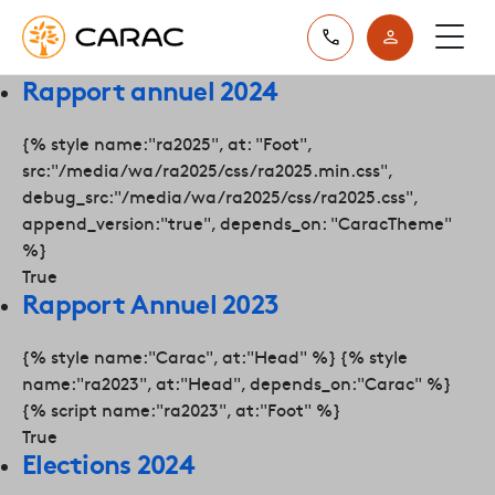
Paramétrer vos préférences sur les cookies
Rapport annuel 2024
{% style name:"ra2025", at: "Foot",
src:"/media/wa/ra2025/css/ra2025.min.css",
debug_src:"/media/wa/ra2025/css/ra2025.css",
append_version:"true", depends_on: "CaracTheme"
%}
True
Rapport Annuel 2023
{% style name:"Carac", at:"Head" %} {% style
name:"ra2023", at:"Head", depends_on:"Carac" %}
{% script name:"ra2023", at:"Foot" %}
True
Elections 2024