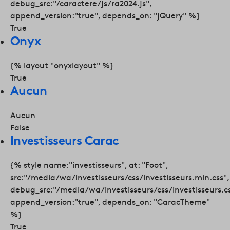
debug_src:"/caractere/js/ra2024.js",
append_version:"true", depends_on: "jQuery" %}
True
Onyx
{% layout "onyxlayout" %}
True
Aucun
Aucun
False
Investisseurs Carac
{% style name:"investisseurs", at: "Foot",
src:"/media/wa/investisseurs/css/investisseurs.min.css",
debug_src:"/media/wa/investisseurs/css/investisseurs.cs
append_version:"true", depends_on: "CaracTheme"
%}
True