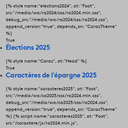
{% style name:"elections2024", at: "Foot",
src:"/media/wa/ra2024/css/ra2024.min.css",
debug_src:"/media/wa/ra2024/css/ra2024.css",
append_version:"true", depends_on: "CaracTheme"
%}
True
Élections 2025
{% style name:"Carac", at:"Head" %}
True
Caractères de l'épargne 2025
{% style name:"caracteres2025", at: "Foot",
src:"/media/wa/ca2025/css/ra2024.min.css",
debug_src:"/media/wa/ca2025/css/ra2024.css",
append_version:"true", depends_on: "CaracTheme"
%} {% script name:"caracteres2025", at: "Foot",
src:"/caractere/js/ra2024.min.js",