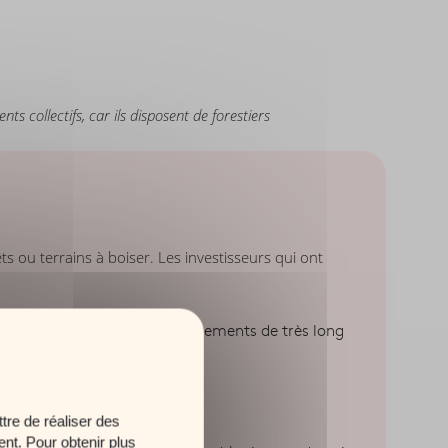
nts collectifs, car ils disposent de forestiers
ts ou terrains à boiser. Les investisseurs qui ont
stiers ». Ce sont des investissements de très long
tre de réaliser des
ent. Pour obtenir plus