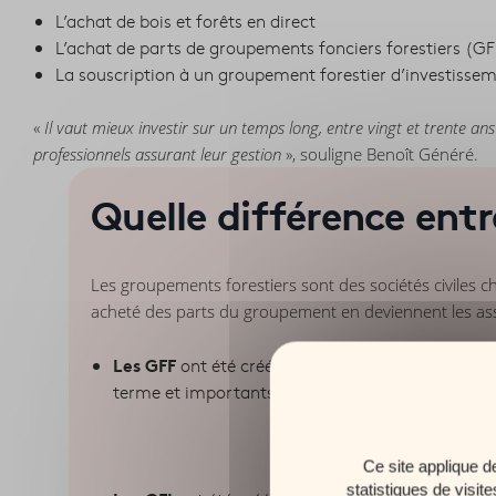
L’achat de bois et forêts en direct
L’achat de parts de groupements fonciers forestiers (GF
La souscription à un groupement forestier d’investisse
«
Il vaut mieux investir sur un temps long, entre vingt et trente ans s
professionnels assurant leur gestion
», souligne Benoît Généré.
Quelle différence entr
Les groupements forestiers sont des sociétés civiles cha
acheté des parts du groupement en deviennent les ass
Les GFF
ont été créés en 1954 « pour favoriser le
terme et importants, ce qui freine les possibilités
Ce site applique d
statistiques de visit