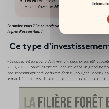
Les GFI
ont été créés en 2019 par l’Autorité des m
d’informati
élevé qu’avec un GFF, grâce à la diversification 
Le saviez-vous ? La souscription à un GFI est éligible à la 
le prix d’acquisition !
Ce type d'investissement 
«
Le placement forestier a de l’avenir en raison de son utilité soci
2019, 20 280 parcelles ont été vendues, dont un grand nombre
bois s'accompagnent d'une hausse de prix
», souligne Benoît Géné
le marché des forêts, de plus en plus de particuliers se tourn