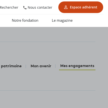
Espace adhérent
Nous contacter
Rechercher
Notre fondation
Le magazine
Mes engagements
 patrimoine
Mon avenir