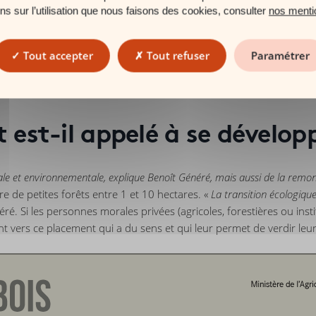
archés financiers (AMF) et font partie des offres publiques. Le 
ons sur l’utilisation que nous faisons des cookies, consulter
nos menti
des placements.
Tout accepter
Tout refuser
Paramétrer
catégorie des investissements éthiques et responsables et vous ou
est-il appelé à se dévelop
étale et environnementale, explique Benoît Généré, mais aussi de la remon
 de petites forêts entre 1 et 10 hectares. «
La transition écologiqu
ré. Si les personnes morales privées (agricoles, forestières ou inst
ent vers ce placement qui a du sens et qui leur permet de verdir le