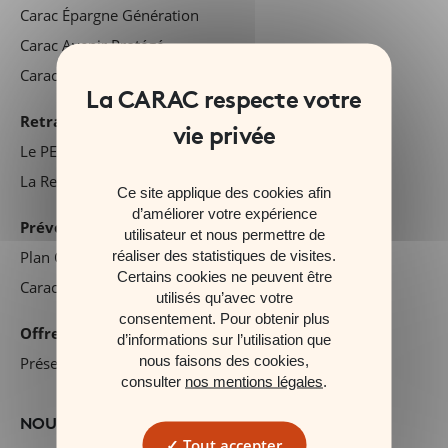
Carac Épargne Génération
Carac Avenir Protégé
Carac Épargne Solidaire
Retraite
Le PER Individuel Carac
La Retraite Mutualiste du Combattant
Ce site applique des cookies afin
d’améliorer votre expérience
Prévoyance
utilisateur et nous permettre de
réaliser des statistiques de visites.
Plan Obsèques Carac
Certains cookies ne peuvent être
Carac Temporal
utilisés qu’avec votre
consentement. Pour obtenir plus
Offre financière
d’informations sur l’utilisation que
nous faisons des cookies,
Présentation de nos fonds
consulter
nos mentions légales
.
NOUS DÉCOUVRIR
Tout accepter