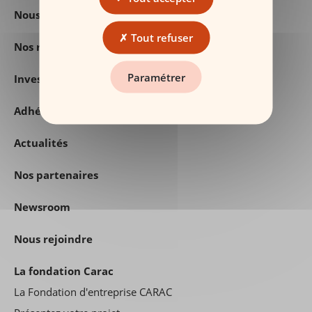
Nous connaitre
Tout refuser
Nos récompenses
Paramétrer
Investisseurs
Adhérents CARAC : vos avis comptent
Actualités
Nos partenaires
Newsroom
Nous rejoindre
La fondation Carac
La Fondation d'entreprise CARAC